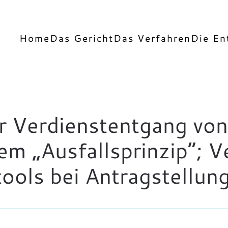
Home
Das Gericht
Das Verfahren
Die En
r Verdienstentgang von
em „Ausfallsprinzip“; 
ols bei Antragstellung