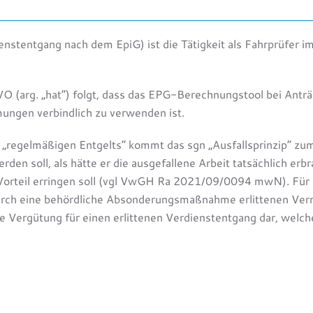
nstentgang nach dem EpiG) ist die Tätigkeit als Fahrprüfer i
 (arg. „hat“) folgt, dass das EPG-Berechnungstool bei Antr
ungen verbindlich zu verwenden ist.
s „regelmäßigen Entgelts“ kommt das sgn „Ausfallsprinzip“ z
en soll, als hätte er die ausgefallene Arbeit tatsächlich erbr
n Vorteil erringen soll (vgl VwGH Ra 2021/09/0094 mwN). Für 
durch eine behördliche Absonderungsmaßnahme erlittenen Ver
de Vergütung für einen erlittenen Verdienstentgang dar, welc