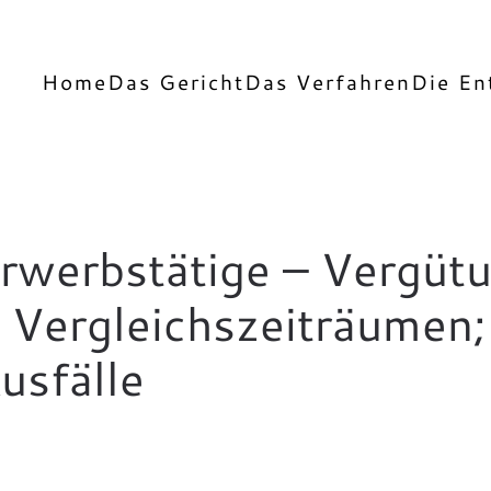
Home
Das Gericht
Das Verfahren
Die En
Erwerbstätige – Vergüt
h Vergleichszeiträumen
usfälle