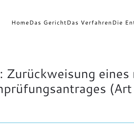
Home
Das Gericht
Das Verfahren
Die En
Zurückweisung eines m
prüfungsantrages (Art