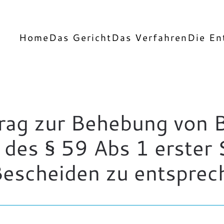
Home
Das Gericht
Das Verfahren
Die En
ag zur Behebung von 
des § 59 Abs 1 erster 
Bescheiden zu entsprec