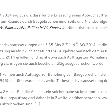
2014 ergibt sich, dass für die Erlassung eines Abbruchauftr
auten Raumes durch Baugebrechen einerseits und Nichtbefol
W. Pallitsch/Ph. Pallitsch/W. Kleewein
, Niederösterreichische
dsvoraussetzungen des § 35 Abs 2 Z 1 NÖ BO 2014 ist die Sc
setzung ausdrücklich angeführten) Baugebrechen nach dem er
O 2014 erfüllen, und nicht etwa auch Aufträge zur Vornahm
eg cit, mögen sie auch bescheidmäßig ausgesprochen worden
014 können auch Aufträge zur Behebung von Baugebrechen, d
96) gestützt waren, die zweite Tatbestandsvoraussetzung d
 VwGH in stRsp die Ansicht, ein solcher habe so bestimmt zu s
itigungsauftrag darf daher kein Zweifel darüber bestehen, was
le abzubrechen sind. […]